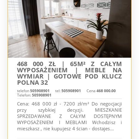
468 000 ZŁ | 65M² Z CAŁYM
WYPOSAŻENIEM | MEBLE NA
WYMIAR | GOTOWE POD KLUCZ
POLNA 32
telefon
505908901
tel:
505908901
Cena
468 000.00
Telefon:
505908901
Cena: 468 000 zł - 7200 zł/m² Do negocjacji
przy szybkiej decyzji. MIESZKANIE
SPRZEDAWANE Z CAŁYM DOSTĘPNYM
WYPOSAŻENIEM I MEBLAMI Wchodzisz i
mieszkasz , nie kupujesz 4 ścian - dostajes...