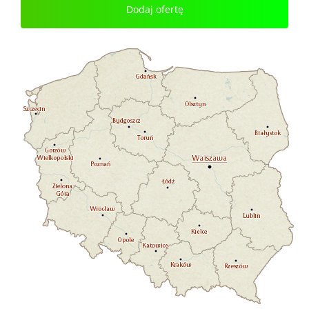
Dodaj ofertę
Pomorskie
Warmińsko-mazurskie
Zachodniopomorskie
Kujawsko-pomorskie
Mazowieckie
Wielkopolskie
Lubuskie
Łódzkie
Dolnośląskie
Opolskie