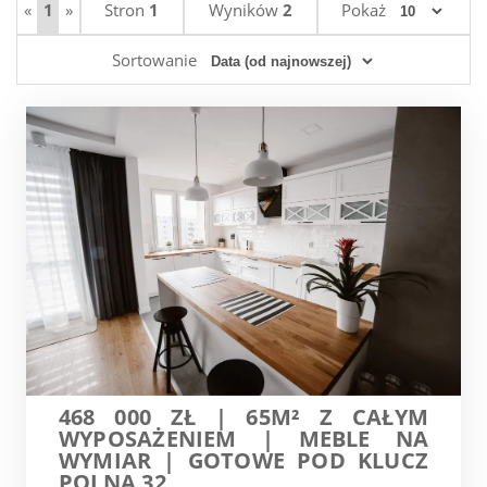
«
1
»
Stron
1
Wyników
2
Pokaż
Sortowanie
468 000 ZŁ | 65M² Z CAŁYM
WYPOSAŻENIEM | MEBLE NA
WYMIAR | GOTOWE POD KLUCZ
POLNA 32