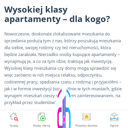
Wysokiej klasy
apartamenty – dla kogo?
Nowoczesne, doskonale zlokalizowane mieszkania do
sprzedania posłużą tym z nas, którzy poszukują mieszkania
dla siebie, swojej rodziny czy też nieruchomości, która
będzie zarabiała. Nierzadko osoby kupujące apartamenty –
wynajmują je, a co za tym idzie, traktują jak inwestycję.
Wysokiej klasy mieszkania czy domy mogą sprawdzić się
więc zarówno w roli miejsca relaksu, odpoczynku,
codziennej pracy, spędzania czasu z rodziną i przyjaciółmi –
jak i w formie inwestycji (szczególnie w tych miastach, gdzie
wynajem mieszkań cieszy się dużym zainteresowaniem, na
przykład przez studentów).
Kupując nowy apartament – na co
zwrócić uwagę?
Szukaj
Dodaj ofertę
Projekty domów
Ogród